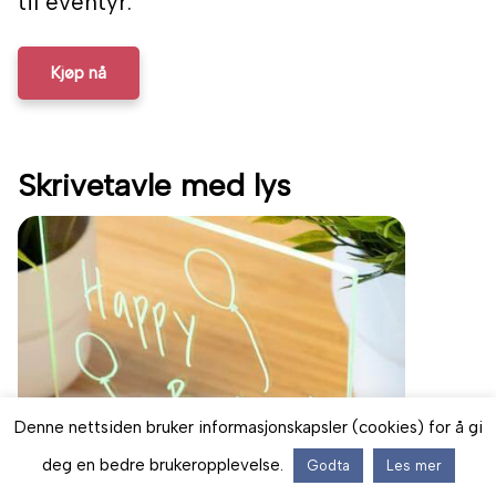
til eventyr.
Kjøp nå
Skrivetavle med lys
Denne nettsiden bruker informasjonskapsler (cookies) for å gi
deg en bedre brukeropplevelse.
Godta
Les mer