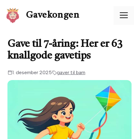
Hopp
til
Me
Gavekongen
innhold
Gave til 7-åring: Her er 63
knallgode gavetips
1. desember 2025
gaver til barn