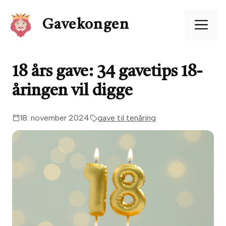
Hopp
til
Me
Gavekongen
innhold
18 års gave: 34 gavetips 18-
åringen vil digge
18. november 2024
gave til tenåring