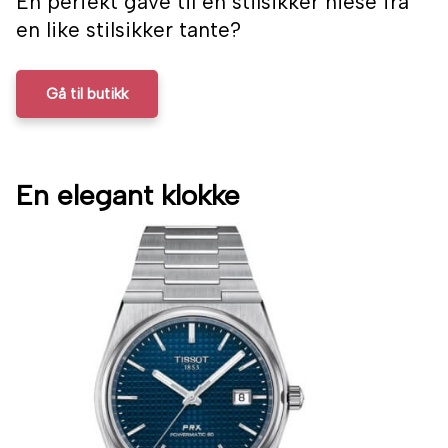
En perfekt gave til en stilsikker niese fra
en like stilsikker tante?
Gå til butikk
En elegant klokke