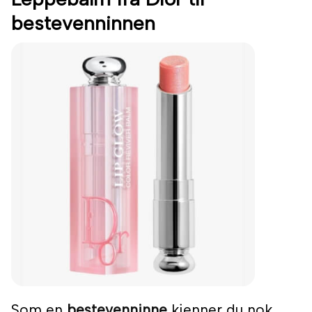
bestevenninnen
Som en
bestevenninne
kjenner du nok