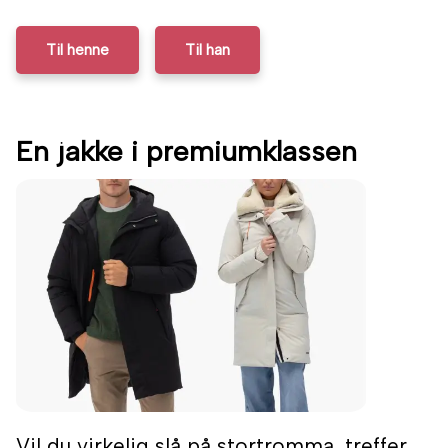
Til henne
Til han
En jakke i premiumklassen
Vil du virkelig slå på stortromma, treffer