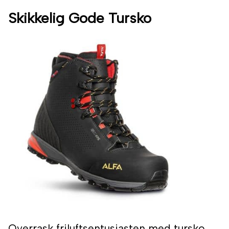
Skikkelig Gode Tursko
Overrask friluftsentusiasten med tursko.