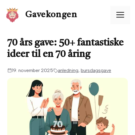
Hopp
til
Me
Gavekongen
innhold
70 års gave: 50+ fantastiske
ideer til en 70 åring
19. november 2025
anledning
,
bursdagsgave