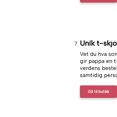
Unik t-skjo
Vet du hva som
gir pappa en t
verdens beste
samtidig perso
Gå til butikk