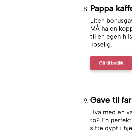
Pappa kaff
Liten bonusga
MÅ ha en kopp
til en egen hil
koselig.
Gå til butikk
Gave til far
Hva med en vak
to? En perfekt 
sitte dypt i hj