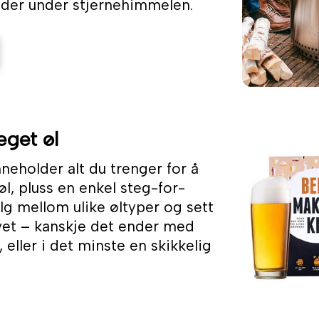
lder under stjernehimmelen.
eget øl
nneholder alt du trenger for å
øl, pluss en enkel steg-for-
lg mellom ulike øltyper og sett
vet – kanskje det ender med
 eller i det minste en skikkelig