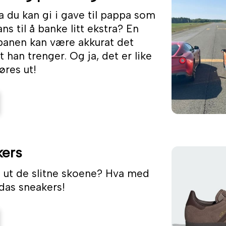
a du kan gi i gave til pappa som
ans til å banke litt ekstra? En
banen kan være akkurat det
 han trenger. Og ja, det er like
øres ut!
kers
e ut de slitne skoene? Hva med
idas sneakers!