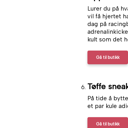
Lurer du på hv
vil få hjertet h
dag på racing
adrenalinkicket
kult som det h
Gå til butikk
Tøffe snea
På tide å bytt
et par kule ad
Gå til butikk