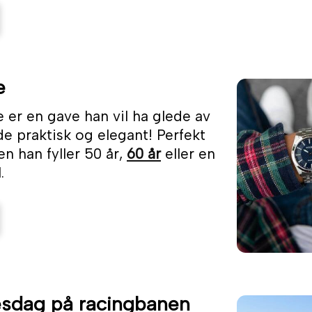
e
e er en gave han vil ha glede av
e praktisk og elegant! Perfekt
en han fyller 50 år,
60 år
eller en
.
esdag på racingbanen