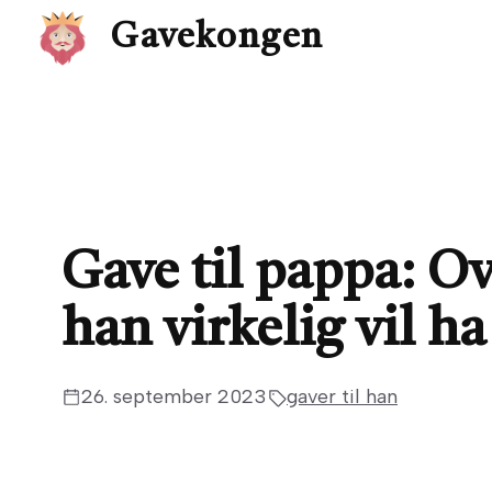
Hopp
Gavekongen
til
innhold
Gave til pappa: O
han virkelig vil ha
26. september 2023
gaver til han