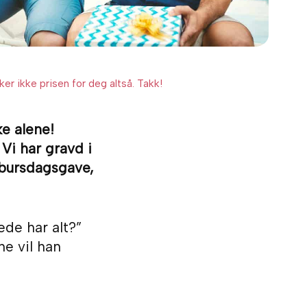
er ikke prisen for deg altså. Takk!
ke alene!
Vi har gravd i
 bursdagsgave,
ede har alt?”
ne vil han