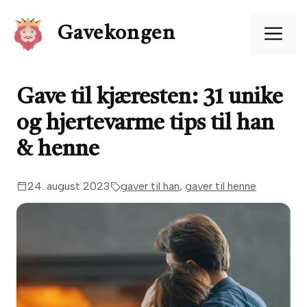
Hopp
til
Me
Gavekongen
innhold
Gave til kjæresten: 31 unike
og hjertevarme tips til han
& henne
24. august 2023
gaver til han
,
gaver til henne